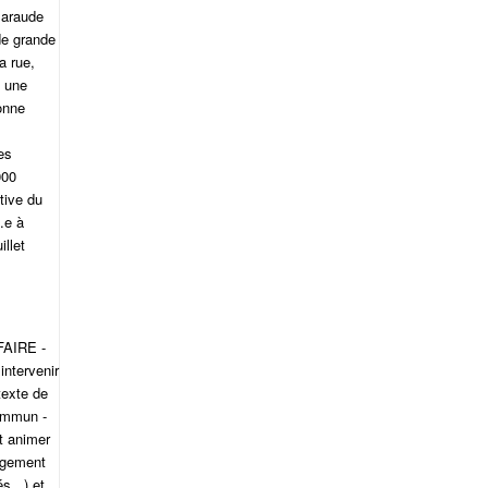
maraude
de grande
a rue,
t une
onne
es
000
tive du
.e à
llet
FAIRE -
intervenir
texte de
commun -
et animer
ergement
s, .) et