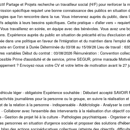
tif Partage et Projets recherche un travailleur social (H/F) pour renforcer la 
mission spécifique requiert une bonne connaissance des publics en situation 
ologies que l'on rencontre dans la rue. Vous intervenez auprès du public, dans l
tifs adaptés à leurs besoins spécifiques. Cette pratique « d'aller vers » requier
é. Vous travaillerez en soirée, en équipe avec des bénévoles. Vous avez une b
s. Expérience auprès du public en situation de précarité et/ou d'exclusion et
 dans une politique en faveur de l'intégration et du maintien dans l'emploi d
 en Contrat à Durée Déterminée du 03/08 au 15/09/26 Lieu de travail : 63
res variables Début du contrat : 03/08/2026 Rémunération : Convention collec
ossible Prime d'assiduité et de service, prime SEGUR, prime maraude Motivé
oppement ? Envoyez-nous votre CV et votre lettre de motivation avant le 27 jui
éhicule léger - obligatoire Expérience souhaitée : Débutant accepté SAVOIR 
tivités journalières pour la personne ou le groupe, en suivre la réalisation et 
et de la relation à la personne - indispensable - Addictologie - Analyser le con
s - Collaborer avec l'ensemble des intervenants à la réalisation d'un objectif 
- Gestion de projet lié à la culture - Pathologies psychiatriques - Organiser 
 des personnes en situation d'urgence sociale et proposer des solutions d'héb
bilan des actions socioéducatives collectives (atteinte des objectifs, difficulté