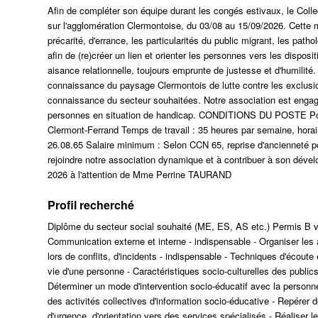
Afin de compléter son équipe durant les congés estivaux, le Collec
sur l'agglomération Clermontoise, du 03/08 au 15/09/2026. Cette 
précarité, d'errance, les particularités du public migrant, les path
afin de (re)créer un lien et orienter les personnes vers les disposi
aisance relationnelle, toujours emprunte de justesse et d'humilit
connaissance du paysage Clermontois de lutte contre les exclusion
connaissance du secteur souhaitées. Notre association est engagée
personnes en situation de handicap. CONDITIONS DU POSTE Poste
Clermont-Ferrand Temps de travail : 35 heures par semaine, horai
26.08.65 Salaire minimum : Selon CCN 65, reprise d'ancienneté p
rejoindre notre association dynamique et à contribuer à son dével
2026 à l'attention de Mme Perrine TAURAND
Profil recherché
Diplôme du secteur social souhaité (ME, ES, AS etc.) Permis B v
Communication externe et interne - indispensable - Organiser les ac
lors de conflits, d'incidents - indispensable - Techniques d'écoute 
vie d'une personne - Caractéristiques socio-culturelles des public
Déterminer un mode d'intervention socio-éducatif avec la personne 
des activités collectives d'information socio-éducative - Repérer
d'urgence, d'orientation vers des services spécialisés - Réaliser le 